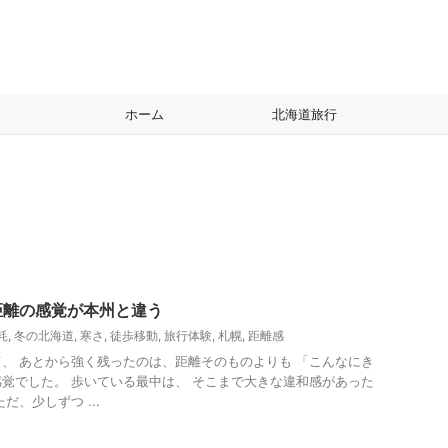
ホーム
北海道旅行
距離の感覚が本州と違う
耗
,
冬の北海道
,
寒さ
,
徒歩移動
,
旅行体験
,
札幌
,
距離感
、 あとから強く残ったのは、距離そのものよりも 「こんなにき
覚でした。 歩いている最中は、 そこまで大きな違和感があった
だ、少しずつ ...