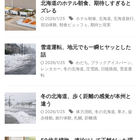
北海道のホテル朝食、期待しすぎると
ズレる
2026/1/25
ホテル朝食
,
北海道
,
北海道旅行
,
宿泊体験
,
朝食ビュッフェ
,
期待と現実
雪道運転、地元でも一瞬ヒヤッとした
話
2026/1/25
わだち
,
ブラックアイスバーン
,
レンタカー
,
冬の北海道
,
圧雪路
,
日陰路面
,
雪道運
転
冬の北海道、歩く距離の感覚が本州と
違う
2026/1/25
体力消耗
,
冬の北海道
,
寒さ
,
徒
歩移動
,
旅行体験
,
札幌
,
距離感