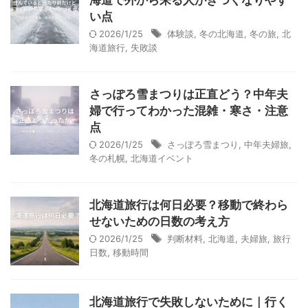
い点
2026/1/25
体験談
,
冬の北海道
,
冬の旅
,
北
海道旅行
,
失敗談
さっぽろ雪まつりは正直どう？中年夫
婦で行ってわかった混雑・寒さ・注意
点
2026/1/25
さっぽろ雪まつり
,
中年夫婦旅
,
冬の札幌
,
北海道イベント
北海道旅行は何日必要？移動で終わら
せないための日数の考え方
2026/1/25
判断材料
,
北海道
,
夫婦旅
,
旅行
日数
,
移動時間
北海道旅行で失敗しないために｜行く