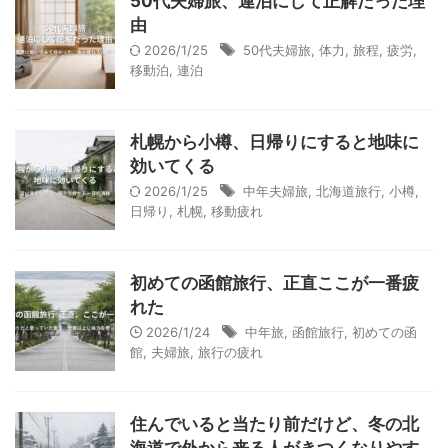
50代夫婦旅、連泊にして正解だった理
由
2026/1/25
50代夫婦旅
,
体力
,
旅程
,
疲労
,
移動泊
,
連泊
札幌から小樽、日帰りにすると地味に
効いてくる
2026/1/25
中年夫婦旅
,
北海道旅行
,
小樽
,
日帰り
,
札幌
,
移動疲れ
初めての函館旅行、正直ここが一番疲
れた
2026/1/24
中年旅
,
函館旅行
,
初めての函
館
,
夫婦旅
,
旅行の疲れ
住んでいると当たり前だけど、冬の北
海道で外から来る人がきつくなりやす