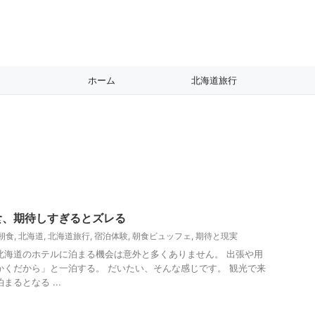
ホーム
北海道旅行
食、期待しすぎるとズレる
朝食
,
北海道
,
北海道旅行
,
宿泊体験
,
朝食ビュッフェ
,
期待と現実
北海道のホテルに泊まる機会は意外と多くありません。 出張や用
かくだから」と一泊する。 だいたい、そんな感じです。 観光で来
まるとなる ...