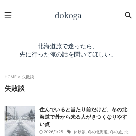
北海道旅で迷ったら、
先に行った俺の話を聞いてほしい。
HOME
>
失敗談
失敗談
住んでいると当たり前だけど、冬の北
海道で外から来る人がきつくなりやす
い点
2026/1/25
体験談
,
冬の北海道
,
冬の旅
,
北